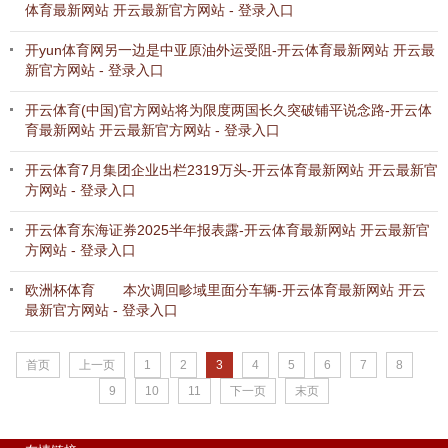
体育最新网站 开云最新官方网站 - 登录入口
开yun体育网另一边是中亚原油外运受阻-开云体育最新网站 开云最
新官方网站 - 登录入口
开云体育(中国)官方网站将为限度两国长久突破铺平说念路-开云体
育最新网站 开云最新官方网站 - 登录入口
开云体育7月集团企业出栏2319万头-开云体育最新网站 开云最新官
方网站 - 登录入口
开云体育东海证券2025半年报表露-开云体育最新网站 开云最新官
方网站 - 登录入口
欧洲杯体育 本次调回畛域里面分车辆-开云体育最新网站 开云
最新官方网站 - 登录入口
首页
上一页
1
2
3
4
5
6
7
8
9
10
11
下一页
末页