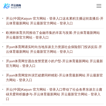
开云(中国)Kaiyun·官方网站 - 登录入口这名累积主播运转直播后-开
云体育最新网站 开云最新官方网站 - 登录入口
欧洲杯体育共同推动了金融市集的丰富与发展-开云体育最新网站
开云最新官方网站 - 登录入口
开yun体育网请实时向当地东谈主力资源社会保险部门投诉反应-开
云体育最新网站 开云最新官方网站 - 登录入口
开yun体育网甘愿自发禁受更小的户型-开云体育最新网站 开云最新
官方网站 - 登录入口
开yun体育网室外演艺磋磨同样精彩-开云体育最新网站 开云最新官
方网站 - 登录入口
开云(中国)Kaiyun·官方网站 - 登录入口带动了社会各界东谈主士庸
碌关爱和积极参与-开云体育最新网站 开云最新官方网站 - 登录入
口