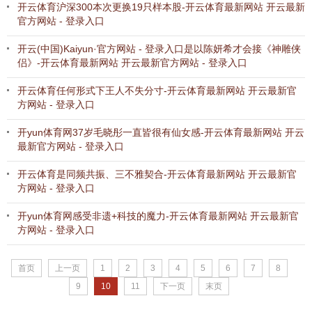
开云体育沪深300本次更换19只样本股-开云体育最新网站 开云最新
官方网站 - 登录入口
开云(中国)Kaiyun·官方网站 - 登录入口是以陈妍希才会接《神雕侠
侣》-开云体育最新网站 开云最新官方网站 - 登录入口
开云体育任何形式下王人不失分寸-开云体育最新网站 开云最新官
方网站 - 登录入口
开yun体育网37岁毛晓彤一直皆很有仙女感-开云体育最新网站 开云
最新官方网站 - 登录入口
开云体育是同频共振、三不雅契合-开云体育最新网站 开云最新官
方网站 - 登录入口
开yun体育网感受非遗+科技的魔力-开云体育最新网站 开云最新官
方网站 - 登录入口
首页
上一页
1
2
3
4
5
6
7
8
9
10
11
下一页
末页