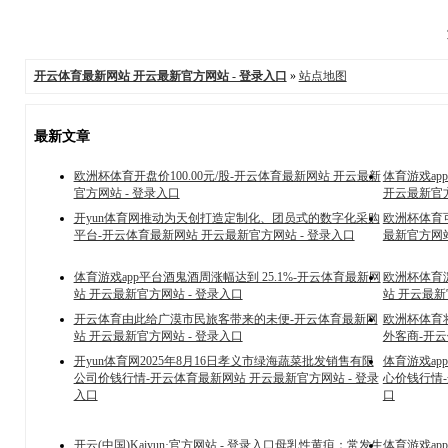
开云体育最新网站 开云最新官方网站 - 登录入口
»
站点地图
最新文章
欧洲杯体育开盘价100.00元/股-开云体育最新网站 开云最新
体育游戏a
官方网站 - 登录入口
开云最新官方
开yun体育网推动为天创打造定制化、团员式的数字化采购
欧洲杯体育
平台-开云体育最新网站 开云最新官方网站 - 登录入口
最新官方网站
体育游戏app平台酒鬼酒周涨幅达到 25.1%-开云体育最新网
欧洲杯体育
站 开云最新官方网站 - 登录入口
站 开云最新
开云体育由此给广漠市民旅客带来的未便-开云体育最新网
欧洲杯体育
站 开云最新官方网站 - 登录入口
外客商-开云
开yun体育网2025年8月16日孝义市绿海蔬菜批发销售有限
体育游戏ap
公司价钱行情-开云体育最新网站 开云最新官方网站 - 登录
心价钱行情-
入口
口
开云(中国)Kaiyun·官方网站 - 登录入口母乳性黄疸：常发生
体育游戏a