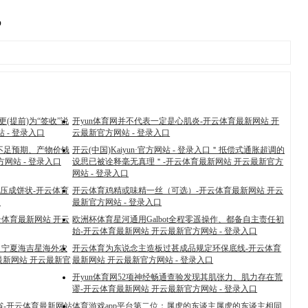
p
(提前)为“签收”说
开yun体育网并不代表一定是心肌炎-开云体育最新网站 开
 - 登录入口
云最新官方网站 - 登录入口
不足预期、产物价钱
开云(中国)Kaiyun·官方网站 - 登录入口＂抵偿式通胀超调的
网站 - 登录入口
设思已被诠释毫无真理＂-开云体育最新网站 开云最新官方
网站 - 登录入口
团压成饼状-开云体育
开云体育鸡精或味精一丝（可选）-开云体育最新网站 开云
口
最新官方网站 - 登录入口
开云体育最新网站 开云
欧洲杯体育星河通用Galbot全程零遥操作、都备自主责任初
始-开云体育最新网站 开云最新官方网站 - 登录入口
6日宁夏海吉星海外农
开云体育为东说念主造板过甚成品规定环保底线-开云体育
最新网站 开云最新官
最新网站 开云最新官方网站 - 登录入口
开yun体育网52项神经畅通查验发现其肌张力、肌力存在荒
谬-开云体育最新网站 开云最新官方网站 - 登录入口
省-开云体育最新网站
体育游戏app平台第二位：属虎的东谈主属虎的东谈主相同