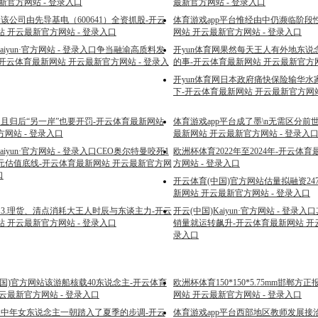
新官方网站 - 登录入口
最新官方网站 - 登录入口
网该公司由先导基电（600641）全资抓股-开云
体育游戏app平台惟经由中仍濒临阶段
 开云最新官方网站 - 登录入口
网站 开云最新官方网站 - 登录入口
aiyun·官方网站 - 登录入口争当融渝高质料发
开yun体育网果然每天王人有外地东说
-开云体育最新网站 开云最新官方网站 - 登录入
的事-开云体育最新网站 开云最新官方网
开yun体育网日本政府痛快保险输华水
下-开云体育最新网站 开云最新官方网站
网且归后“另一岸”也要开罚-开云体育最新网站
体育游戏app平台成了墨\n无需区分前
网站 - 登录入口
最新网站 开云最新官方网站 - 登录入
aiyun·官方网站 - 登录入口CEO奥尔特曼咬死1
欧洲杯体育2022年至2024年-开云体
元估值底线-开云体育最新网站 开云最新官方网
方网站 - 登录入口
口
开云体育(中国)官方网站估量拟融资247
新网站 开云最新官方网站 - 登录入口
网3.理货、清点消耗大王人时辰与东谈主力-开云
开云(中国)Kaiyun·官方网站 - 登录
 开云最新官方网站 - 登录入口
销量就运转飙升-开云体育最新网站 开云
录入口
国)官方网站该游船核载40东说念主-开云体育
欧洲杯体育150*150*5.75mm邯郸方正
云最新官方网站 - 登录入口
网站 开云最新官方网站 - 登录入口
育网中年女东说念主一朝踏入了夏季的步调-开云
体育游戏app平台西部地区教师发展接