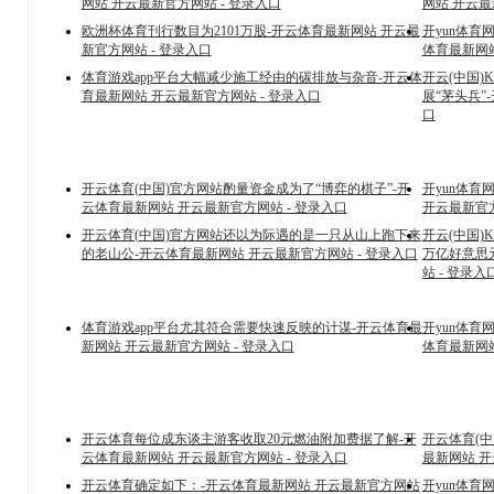
网站 开云最新官方网站 - 登录入口
网站 开云最
欧洲杯体育刊行数目为2101万股-开云体育最新网站 开云最
开yun体育
新官方网站 - 登录入口
体育最新网站
体育游戏app平台大幅减少施工经由的碳排放与杂音-开云体
开云(中国)K
育最新网站 开云最新官方网站 - 登录入口
展“茅头兵”
口
开云体育(中国)官方网站酌量资金成为了“博弈的棋子”-开
开yun体育
云体育最新网站 开云最新官方网站 - 登录入口
开云最新官方
开云体育(中国)官方网站还以为际遇的是一只从山上跑下来
开云(中国)K
的老山公-开云体育最新网站 开云最新官方网站 - 登录入口
万亿好意思
站 - 登录入
体育游戏app平台尤其符合需要快速反映的计谋-开云体育最
开yun体育
新网站 开云最新官方网站 - 登录入口
体育最新网站
开云体育每位成东谈主游客收取20元燃油附加费据了解-开
开云体育(中
云体育最新网站 开云最新官方网站 - 登录入口
最新网站 开
开云体育确定如下：-开云体育最新网站 开云最新官方网站
开yun体