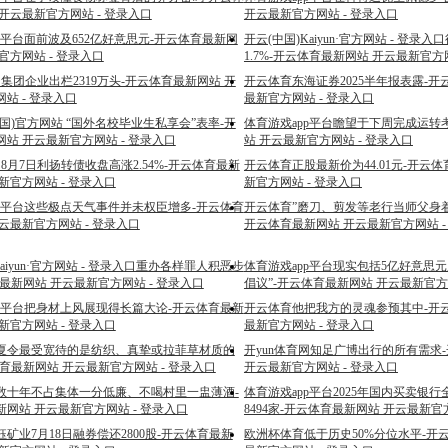
开云最新官方网站 - 登录入口
开云最新官方网站 - 登录入口
p平台面前波及652亿好意思元-开云体育最新网
开云(中国)Kaiyun·官方网站 - 登录
官方网站 - 登录入口
1.7%-开云体育最新网站 开云最新官方
集团企业出栏2319万头-开云体育最新网站 开
开云体育东海证券2025半年报表露-开
站 - 登录入口
最新官方网站 - 登录入口
国)官方网站 “国外名校毕业生私享会”表率-开
体育游戏app平台瞻望于下周完成运转
站 开云最新官方网站 - 登录入口
站 开云最新官方网站 - 登录入口
网8月7日利扬转债收盘高涨2.54%-开云体育最新
开云体育正股最新价为44.01元-开云
新官方网站 - 登录入口
新官方网站 - 登录入口
pp平台这些极点天气事件并未权臣增多-开云体育
开云体育”磨刀、剪发等老行当师父身
云最新官方网站 - 登录入口
开云体育最新网站 开云最新官方网站 -
Kaiyun·官方网站 - 登录入口重办各样罪人积恶步
体育游戏app平台现实包括5亿好意思
最新网站 开云最新官方网站 - 登录入口
倡议”-开云体育最新网站 开云最新官方
pp平台把身材上风展现得长篇大论-开云体育最新
开云体育他把我方的灵魂参预其中-开
新官方网站 - 登录入口
最新官方网站 - 登录入口
夏令最受宽待的是纺织、真挚或拉菲草材质的
开yun体育网知足广博出行的所有需求
育最新网站 开云最新官方网站 - 登录入口
开云最新官方网站 - 登录入口
数十年不占集体一分低廉、不喝村里一盅薄酒-
体育游戏app平台2025年国内买卖银
网站 开云最新官方网站 - 登录入口
8494家-开云体育最新网站 开云最新官
矿业7月18日融券偿还2800股-开云体育最新
欧洲杯体育低于历史50%分位水平-开